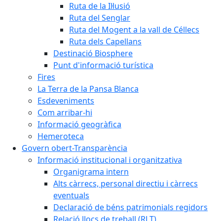
Ruta de la Il·lusió
Ruta del Senglar
Ruta del Mogent a la vall de Céllecs
Ruta dels Capellans
Destinació Biosphere
Punt d'informació turística
Fires
La Terra de la Pansa Blanca
Esdeveniments
Com arribar-hi
Informació geogràfica
Hemeroteca
Govern obert-Transparència
Informació institucional i organitzativa
Organigrama intern
Alts càrrecs, personal directiu i càrrecs
eventuals
Declaració de béns patrimonials regidors
Relació llocs de treball (RLT)