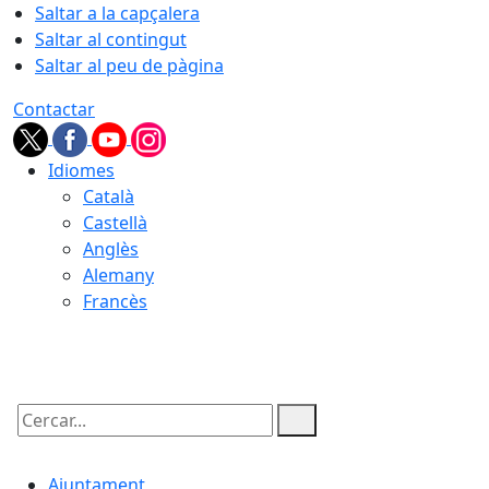
Saltar a la capçalera
Saltar al contingut
Saltar al peu de pàgina
Contactar
Idiomes
Català
Castellà
Anglès
Alemany
Francès
10.08.2026 | 20:32
Cercar:
Ajuntament