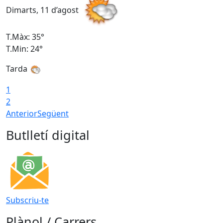
Dimarts, 11 d’agost
D
T.Màx: 35°
T
T.Min: 24°
T
Tarda
T
1
2
Anterior
Següent
Butlletí digital
Subscriu-te
Plànol / Carrers