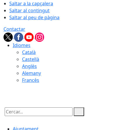
Saltar a la capçalera
Saltar al contingut
Saltar al peu de pàgina
Contactar
Idiomes
Català
Castellà
Anglès
Alemany
Francès
06.08.2026 | 12:12
Cercar:
Ajuntament