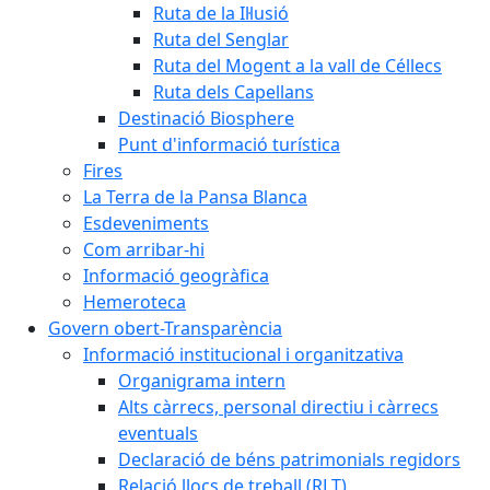
Ruta de la Il·lusió
Ruta del Senglar
Ruta del Mogent a la vall de Céllecs
Ruta dels Capellans
Destinació Biosphere
Punt d'informació turística
Fires
La Terra de la Pansa Blanca
Esdeveniments
Com arribar-hi
Informació geogràfica
Hemeroteca
Govern obert-Transparència
Informació institucional i organitzativa
Organigrama intern
Alts càrrecs, personal directiu i càrrecs
eventuals
Declaració de béns patrimonials regidors
Relació llocs de treball (RLT)