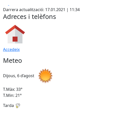
Facebook
X
Darrera actualització: 17.01.2021 | 11:34
Adreces i telèfons
Accedeix
Meteo
Dijous, 6 d’agost
D
T.Màx: 33°
T
T.Min: 21°
T
Tarda
T