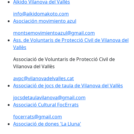
Aikido Vilanova del Vallès
Aikido Vilanova del Vallès
info@aikidomakoto.com
Asociación movimiento azul
montsemovimientoazul@gmail.com
Ass. de Voluntaris de Protecció Civil de Vilanova del V
Ass. de Voluntaris de Protecció Civil de Vilanova del
Vallès
Associació de Voluntaris de Protecció Civil de
Vilanova del Vallès
avpc@vilanovadelvalles.cat
Associació de jocs de taula de Vilanova del Vallès
Associació de jocs de taula de Vilanova del Vallès
jocsdetaulavilanova@gmail.com
Associació Cultural FocErrats
Associació Cultural FocErrats
focerrats@gmail.com
Associació de dones 'La Lluna'
Associació de dones 'La Lluna'