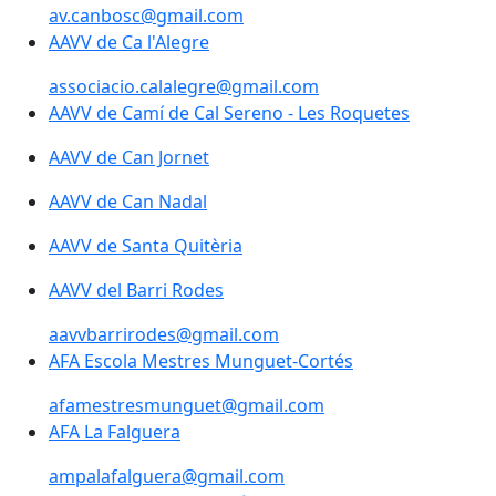
av.canbosc@gmail.com
AAVV de Ca l'Alegre
associacio.calalegre@gmail.com
AAVV de Camí de Cal Sereno - Les Roquetes
AAVV de Can Jornet
AAVV de Can Nadal
AAVV de Can Nadal
AAVV de Santa Quitèria
AAVV de Santa Quitèria
AAVV del Barri Rodes
aavvbarrirodes@gmail.com
AFA Escola Mestres Munguet-Cortés
AFA Escola Mestres Munguet-Cortés
afamestresmunguet@gmail.com
AFA La Falguera
AFA La Falguera
ampalafalguera@gmail.com