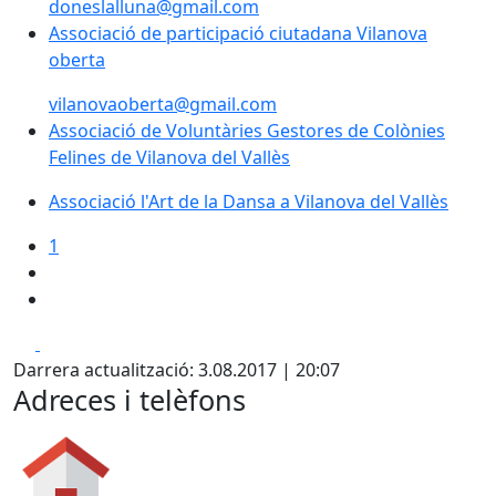
doneslalluna@gmail.com
Associació de participació ciutadana Vilanova oberta
Associació de participació ciutadana Vilanova
oberta
vilanovaoberta@gmail.com
Associació de Voluntàries Gestores de Colònies
Felines de Vilanova del Vallès
Associació l'Art de la Dansa a Vilanova del Vallès
1
Facebook
X
Darrera actualització: 3.08.2017 | 20:07
Adreces i telèfons