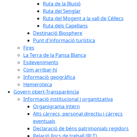
Ruta de la Il·lusió
Ruta del Senglar
Ruta del Mogent a la vall de Céllecs
Ruta dels Capellans
Destinació Biosphere
Punt d'informació turística
Fires
La Terra de la Pansa Blanca
Esdeveniments
Com arribar-hi
Informació geogràfica
Hemeroteca
Govern obert-Transparència
Informació institucional i organitzativa
Organigrama intern
Alts càrrecs, personal directiu i càrrecs
eventuals
Declaració de béns patrimonials regidors
Relació llocs de treball (RLT)