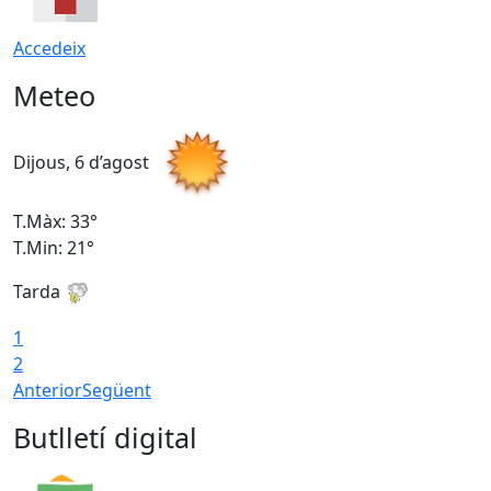
Accedeix
Meteo
Dijous, 6 d’agost
D
T.Màx: 33°
T
T.Min: 21°
T
Tarda
T
1
2
Anterior
Següent
Butlletí digital