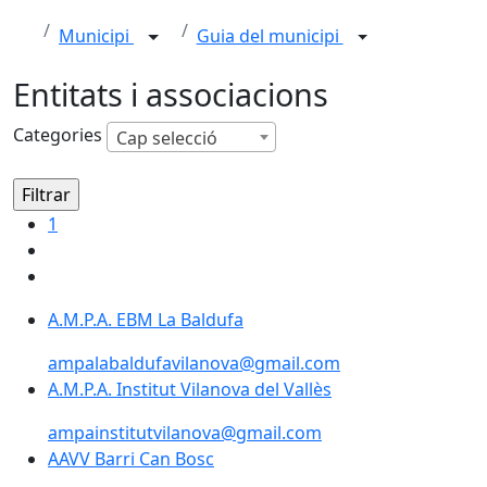
Municipi
Guia del municipi
Entitats i associacions
Categories
Cap selecció
1
A.M.P.A. EBM La Baldufa
ampalabaldufavilanova@gmail.com
A.M.P.A. Institut Vilanova del Vallès
A.M.P.A. Institut Vilanova del Vallès
ampainstitutvilanova@gmail.com
AAVV Barri Can Bosc