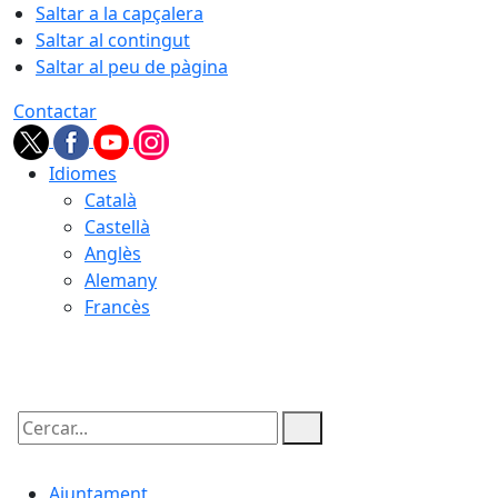
Saltar a la capçalera
Saltar al contingut
Saltar al peu de pàgina
Contactar
Idiomes
Català
Castellà
Anglès
Alemany
Francès
07.08.2026 | 08:38
Cercar:
Ajuntament