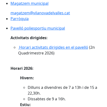
Magatzem municipal
magatzem@vilanovadelvalles.cat
Parròquia
Pavelló poliesportiu municipal
Pavelló poliesportiu municipal
Activitats dirigides:
Horari activitats dirigides en el pavelló
(2n
Quadrimestre 2026)
Horari 2026:
Hivern:
Dilluns a divendres de 7 a 13h i de 15 a
22,30h.
Dissabtes de 9 a 16h.
Estiu: