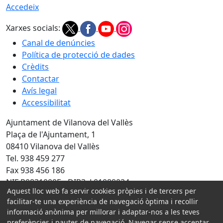
Accedeix
Xarxes socials:
Canal de denúncies
Política de protecció de dades
Crèdits
Contactar
Avís legal
Accessibilitat
Ajuntament de Vilanova del Vallès
Plaça de l'Ajuntament, 1
08410 Vilanova del Vallès
Tel. 938 459 277
Fax 938 456 186
NIF P0831000E - DIR3: L01089024
Aquest lloc web fa servir cookies pròpies i de tercers per
facilitar-te una experiència de navegació òptima i recollir
Amb la col·laboració de:
informació anònima per millorar i adaptar-nos a les teves
preferències i pautes de navegació. Navegar sense acceptar