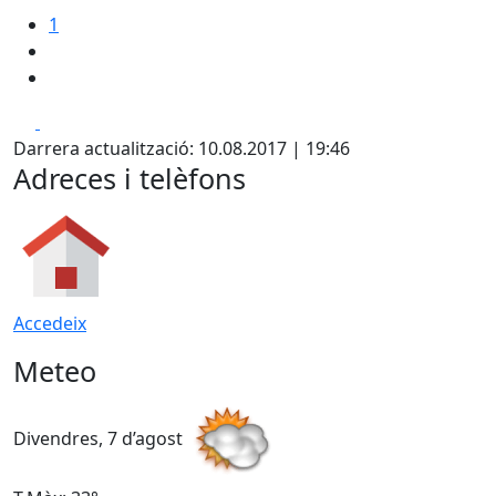
1
Facebook
X
Darrera actualització: 10.08.2017 | 19:46
Adreces i telèfons
Accedeix
Meteo
Divendres, 7 d’agost
D