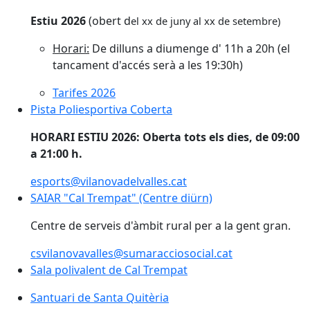
Estiu 2026
(obert d
el xx de juny al xx de setembre)
Horari:
De dilluns a diumenge d' 11h a 20h (el
tancament d'accés serà a les 19:30h)
Tarifes 2026
Pista Poliesportiva Coberta
HORARI ESTIU 2026: Oberta tots els dies, de 09:00
a 21:00 h.
esports@vilanovadelvalles.cat
SAIAR "Cal Trempat" (Centre diürn)
SAIAR "Cal Trempat" (Centre diürn)
Centre de serveis d'àmbit rural per a la gent gran.
csvilanovavalles@sumaracciosocial.cat
Sala polivalent de Cal Trempat
Sala polivalent de Cal Trempat
Santuari de Santa Quitèria
Santuari de Santa Quitèria