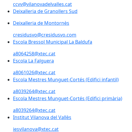
ccvv@vilanovadelvalles.cat
Deixalleria de Granollers Sud
Deixalleria de Montornès
cresidusvo@cresidusvo.com
Escola Bressol Municipal La Baldufa
Escola Bressol Municipal La Baldufa
a8064258@xtec.cat
Escola La Falguera
Escola La Falguera
a8061026@xtec.cat
Escola Mestres Munguet-Cortés (Edifici infantil)
Escola Mestres Munguet-Cortés (Edifici infantil)
a8039264@xtec.cat
Escola Mestres Munguet-Cortés (Edifici primària)
Escola Mestres Munguet-Cortés (Edifici primària)
a8039264@xtec.cat
Institut Vilanova del Vallès
iesvilanova@xtec.cat