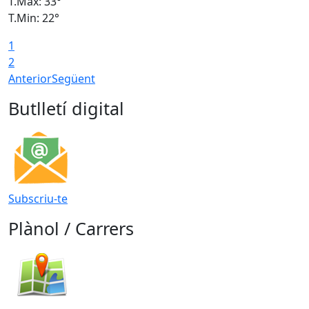
T.Màx: 33°
T
T.Min: 22°
T
1
2
Anterior
Següent
Butlletí digital
Subscriu-te
Plànol / Carrers