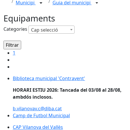
Municipi
Guia del municipi
Equipaments
Categories
Cap selecció
1
Biblioteca municipal 'Contravent'
HORARI ESTIU 2026: Tancada del 03/08 al 28/08,
ambdós inclosos.
b.vilanovav.c@diba.cat
Camp de Futbol Municipal
Camp de Futbol Municipal
CAP Vilanova del Vallès
CAP Vilanova del Vallès