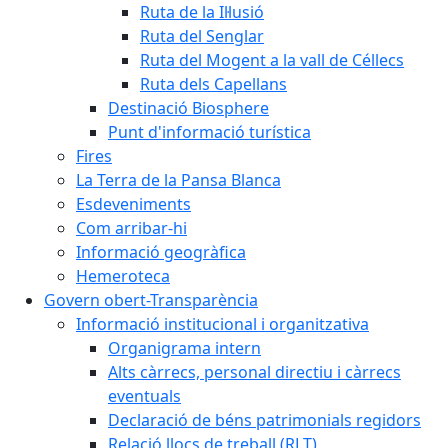
Ruta de la Il·lusió
Ruta del Senglar
Ruta del Mogent a la vall de Céllecs
Ruta dels Capellans
Destinació Biosphere
Punt d'informació turística
Fires
La Terra de la Pansa Blanca
Esdeveniments
Com arribar-hi
Informació geogràfica
Hemeroteca
Govern obert-Transparència
Informació institucional i organitzativa
Organigrama intern
Alts càrrecs, personal directiu i càrrecs
eventuals
Declaració de béns patrimonials regidors
Relació llocs de treball (RLT)