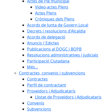
Actes de Ple municipal
Video-actes Plens
Actes Plens
Cròniques dels Plens
Acords de Junta de Govern Local
Decrets i resolucions d'Alcaldia
Acords de delegació
Anuncis / Edictes
Publicacions al DOGC i BOPB
Resolucions administratives i judicials
Participació Ciutadana
Més...
Contractes, convenis i subvencions
Contractes
Perfil de contractant
Proveïdors i Adjudicataris
Llistat de Proveïdors i Adjudicataris
Convenis
Subvencions