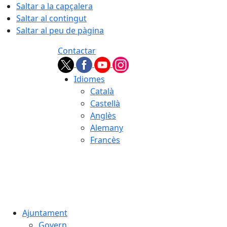
Saltar a la capçalera
Saltar al contingut
Saltar al peu de pàgina
Contactar
Idiomes
Català
Castellà
Anglès
Alemany
Francès
08.08.2026 | 01:43
Ajuntament
Govern