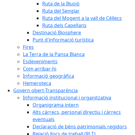
Ruta de la Il·lusió
Ruta del Senglar
Ruta del Mogent a la vall de Céllecs
Ruta dels Capellans
Destinació Biosphere
Punt d'informació turística
Fires
La Terra de la Pansa Blanca
Esdeveniments
Com arribar-hi
Informació geogràfica
Hemeroteca
Govern obert-Transparència
Informació institucional i organitzativa
Organigrama intern
Alts càrrecs, personal directiu i càrrecs
eventuals
Declaració de béns patrimonials regidors
Relació llocs de treball (RLT)