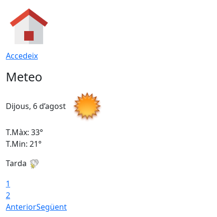
Accedeix
Meteo
Dijous, 6 d’agost
D
T.Màx: 33°
T
T.Min: 21°
T
Tarda
T
1
2
Anterior
Següent