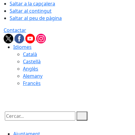
Saltar a la capçalera
Saltar al contingut
Saltar al peu de pàgina
Contactar
Idiomes
Català
Castellà
Anglès
Alemany
Francès
05.08.2026 | 22:02
Cercar:
Ajuntament