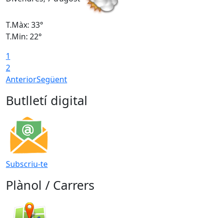
T.Màx: 33°
T
T.Min: 22°
T
1
2
Anterior
Següent
Butlletí digital
Subscriu-te
Plànol / Carrers