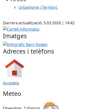
Urbanisme i Territori.
Facebook
X
Darrera actualització: 5.03.2026 | 14:42
Cartell informatiu
Imatges
Infogràfic Barri Rodes
Adreces i telèfons
Accedeix
Meteo
Divendres, 7 d’agost
D