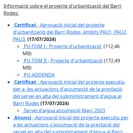
Informació sobre el projecte d'urbanització del Barri
Rodes:
Certificat
- Aprovació inicial del projecte
d'urbanització del Barri Rodes, àmbits PAU1, PAU2,
PAU3.
(17/07/2024)
PU-TOM I - Projecte d'urbanització
(112,46
MB)
PU-TOM II - Projecte d'urbanització
(172,49
MB)
PU-ADDENDA
Certificat
- Aprovació inicial del projecte executiu
per a les actuacions d'assumpció de la prestació
del servei en alta del subministrament d'aigua al
Barri Rodes
(17/07/2024)
Servei d'aigua assumpció Març 2023
Anunci
- Aprovació inicial del projecte executiu per
a les actuacions s'assumpció de la prestació del
servei en alta del suministrament d'aigua al Barri