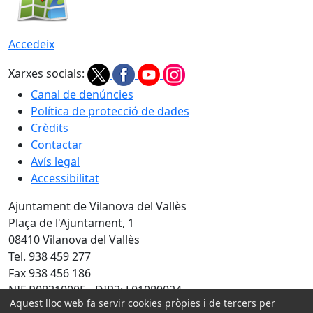
Accedeix
Xarxes socials:
Canal de denúncies
Política de protecció de dades
Crèdits
Contactar
Avís legal
Accessibilitat
Ajuntament de Vilanova del Vallès
Plaça de l'Ajuntament, 1
08410 Vilanova del Vallès
Tel. 938 459 277
Fax 938 456 186
NIF P0831000E - DIR3: L01089024
Aquest lloc web fa servir cookies pròpies i de tercers per