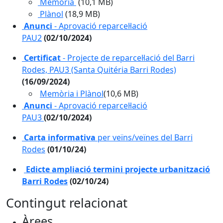
Memòria
(10,1 MB)
Plànol
(18,9 MB)
Anunci
- Aprovació reparcel·lació
PAU2
(02/10/2024)
Certificat
- Projecte de reparcel·lació del Barri
Rodes, PAU3 (Santa Quitéria Barri Rodes)
(16/09/2024)
Memòria i Plànol
(10,6 MB)
Anunci
- Aprovació reparcel·lació
PAU3
(02/10/2024)
Carta informativa
per veïns/veïnes del Barri
Rodes
(01/10/24)
Edicte ampliació termini projecte urbanització
Barri Rodes
(02/10/24)
Contingut relacionat
Àrees