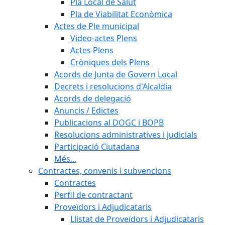
Pla Local de Salut
Pla de Viabilitat Econòmica
Actes de Ple municipal
Video-actes Plens
Actes Plens
Cròniques dels Plens
Acords de Junta de Govern Local
Decrets i resolucions d'Alcaldia
Acords de delegació
Anuncis / Edictes
Publicacions al DOGC i BOPB
Resolucions administratives i judicials
Participació Ciutadana
Més...
Contractes, convenis i subvencions
Contractes
Perfil de contractant
Proveïdors i Adjudicataris
Llistat de Proveïdors i Adjudicataris