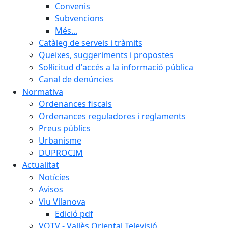
Convenis
Subvencions
Més...
Catàleg de serveis i tràmits
Queixes, suggeriments i propostes
Sol·licitud d'accés a la informació pública
Canal de denúncies
Normativa
Ordenances fiscals
Ordenances reguladores i reglaments
Preus públics
Urbanisme
DUPROCIM
Actualitat
Notícies
Avisos
Viu Vilanova
Edició pdf
VOTV - Vallès Oriental Televisió