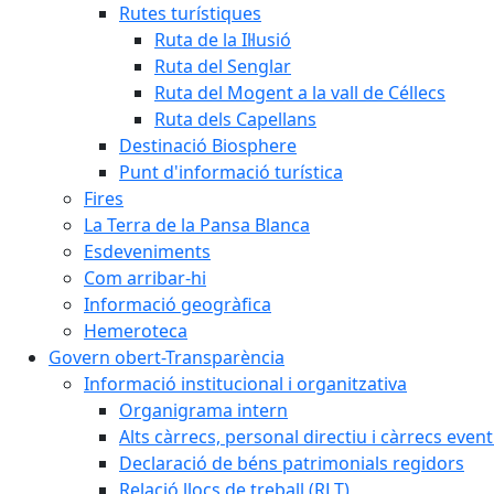
Rutes turístiques
Ruta de la Il·lusió
Ruta del Senglar
Ruta del Mogent a la vall de Céllecs
Ruta dels Capellans
Destinació Biosphere
Punt d'informació turística
Fires
La Terra de la Pansa Blanca
Esdeveniments
Com arribar-hi
Informació geogràfica
Hemeroteca
Govern obert-Transparència
Informació institucional i organitzativa
Organigrama intern
Alts càrrecs, personal directiu i càrrecs even
Declaració de béns patrimonials regidors
Relació llocs de treball (RLT)