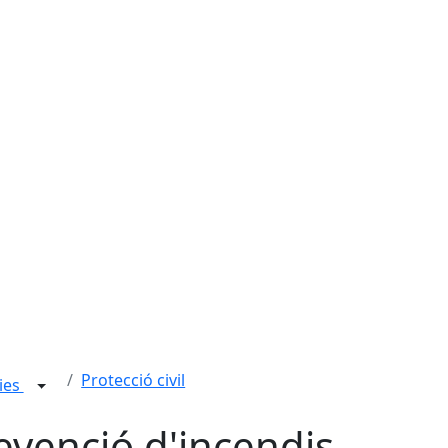
Protecció civil
ies
evenció d'incendis