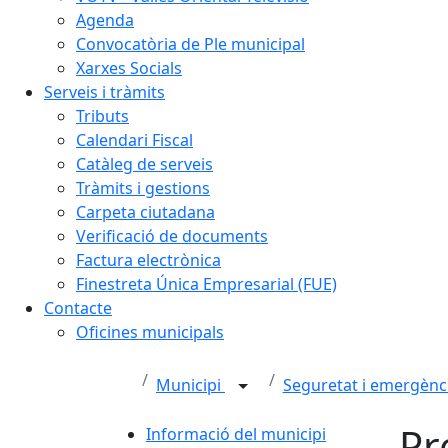
Agenda
Convocatòria de Ple municipal
Xarxes Socials
Serveis i tràmits
Tributs
Calendari Fiscal
Catàleg de serveis
Tràmits i gestions
Carpeta ciutadana
Verificació de documents
Factura electrònica
Finestreta Única Empresarial (FUE)
Contacte
Oficines municipals
Municipi
Seguretat i emergènc
Pr
Informació del municipi