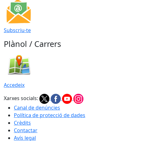
Subscriu-te
Plànol / Carrers
Accedeix
Xarxes socials:
Canal de denúncies
Política de protecció de dades
Crèdits
Contactar
Avís legal