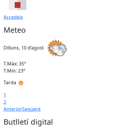
Accedeix
Meteo
Dilluns, 10 d’agost
D
T.Màx: 35°
T
T.Min: 23°
T
Tarda
T
1
2
Anterior
Següent
Butlletí digital