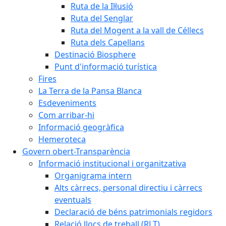
Ruta de la Il·lusió
Ruta del Senglar
Ruta del Mogent a la vall de Céllecs
Ruta dels Capellans
Destinació Biosphere
Punt d'informació turística
Fires
La Terra de la Pansa Blanca
Esdeveniments
Com arribar-hi
Informació geogràfica
Hemeroteca
Govern obert-Transparència
Informació institucional i organitzativa
Organigrama intern
Alts càrrecs, personal directiu i càrrecs
eventuals
Declaració de béns patrimonials regidors
Relació llocs de treball (RLT)