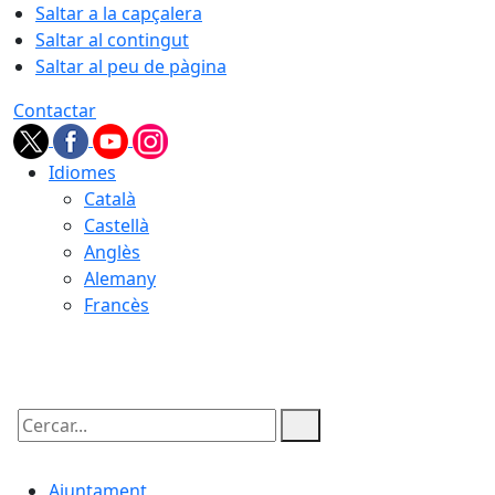
Saltar a la capçalera
Saltar al contingut
Saltar al peu de pàgina
Contactar
Idiomes
Català
Castellà
Anglès
Alemany
Francès
09.08.2026 | 13:40
Cercar:
Ajuntament