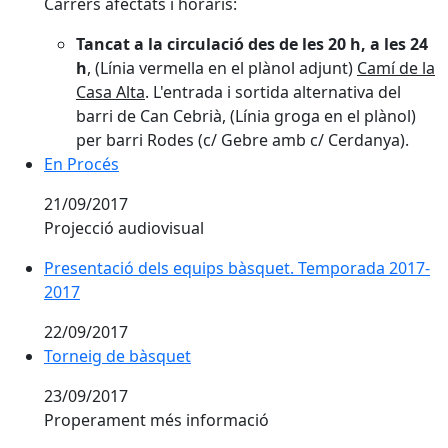
Carrers afectats i horaris:
Tancat a la circulació des de les 20 h, a les 24
h
, (Línia vermella en el plànol adjunt)
Camí de la
Casa Alta
. L'entrada i sortida alternativa del
barri de Can Cebrià, (Línia groga en el plànol)
per barri Rodes (c/ Gebre amb c/ Cerdanya).
En Procés
En Procés
21/09/2017
Projecció audiovisual
Presentació dels equips bàsquet. Temporada 2017-2
Presentació dels equips bàsquet. Temporada 2017-
2017
22/09/2017
Torneig de bàsquet
Torneig de bàsquet
23/09/2017
Properament més informació