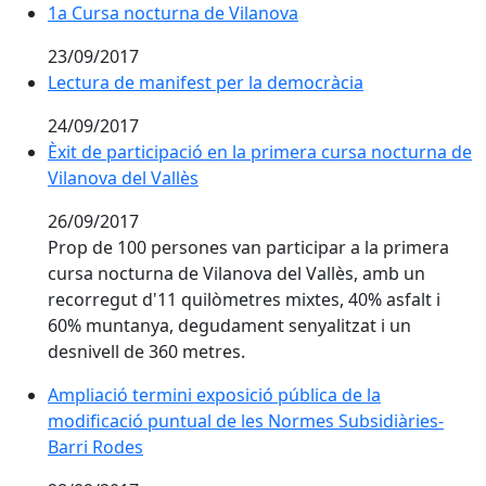
1a Cursa nocturna de Vilanova
1a Cursa nocturna de Vilanova
23/09/2017
Lectura de manifest per la democràcia
Lectura de manifest per la democràcia
24/09/2017
Èxit de participació en la primera cursa nocturna de V
Èxit de participació en la primera cursa nocturna de
Vilanova del Vallès
26/09/2017
Prop de 100 persones van participar a la primera
cursa nocturna de Vilanova del Vallès, amb un
recorregut d'11 quilòmetres mixtes, 40% asfalt i
60% muntanya, degudament senyalitzat i un
desnivell de 360 metres.
Ampliació termini exposició pública de la
modificació puntual de les Normes Subsidiàries-
Barri Rodes