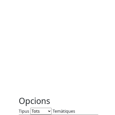
Opcions
Tipus
Temàtiques