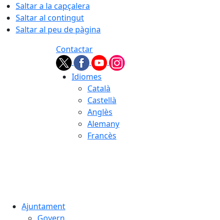
Saltar a la capçalera
Saltar al contingut
Saltar al peu de pàgina
Contactar
Idiomes
Català
Castellà
Anglès
Alemany
Francès
09.08.2026 | 10:30
Ajuntament
Govern