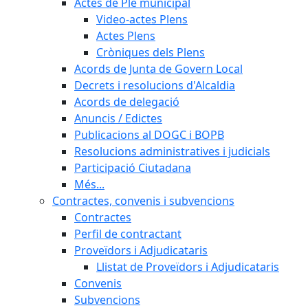
Actes de Ple municipal
Video-actes Plens
Actes Plens
Cròniques dels Plens
Acords de Junta de Govern Local
Decrets i resolucions d'Alcaldia
Acords de delegació
Anuncis / Edictes
Publicacions al DOGC i BOPB
Resolucions administratives i judicials
Participació Ciutadana
Més...
Contractes, convenis i subvencions
Contractes
Perfil de contractant
Proveïdors i Adjudicataris
Llistat de Proveïdors i Adjudicataris
Convenis
Subvencions