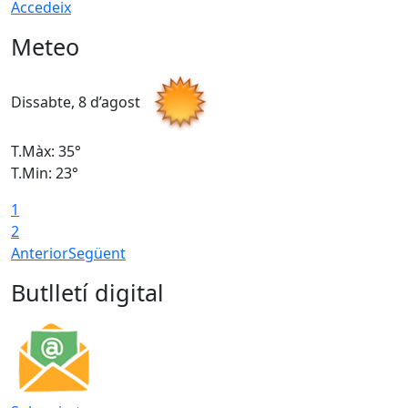
Accedeix
Meteo
Dissabte, 8 d’agost
D
T.Màx: 35°
T
T.Min: 23°
T
1
2
Anterior
Següent
Butlletí digital