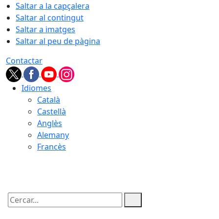
Saltar a la capçalera
Saltar al contingut
Saltar a imatges
Saltar al peu de pàgina
Contactar
Idiomes
Català
Castellà
Anglès
Alemany
Francès
09.08.2026 | 10:14
Cercar: