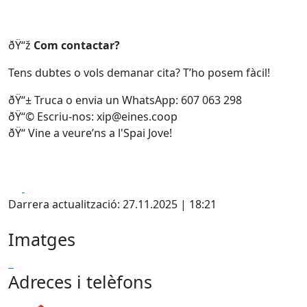
ðŸ“ž
Com contactar?
Tens dubtes o vols demanar cita? T’ho posem fàcil!
ðŸ“± Truca o envia un WhatsApp: 607 063 298
ðŸ“© Escriu-nos: xip@eines.coop
ðŸ“ Vine a veure’ns a l'Spai Jove!
Facebook
X
Darrera actualització: 27.11.2025 | 18:21
Imatges
Adreces i telèfons