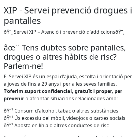
XIP - Servei prevenció drogues i
pantalles
ðŸ”¸ Servei XIP – Atenció i prevenció d'addiccionsðŸ”¸
âœ¨ Tens dubtes sobre pantalles,
drogues o altres hàbits de risc?
Parlem-ne!
El Servei XIP és un espai d'ajuda, escolta i orientació per
a joves de fins a 29 anys i per a les seves famílies.
T’oferim suport confidencial, gratuït i proper, per
prevenir
o afrontar situacions relacionades amb:
ðŸ”¹ Consum d'alcohol, tabac o altres substàncies
ðŸ”¹ Ús excessiu del mòbil, videojocs o xarxes socials
ðŸ”¹ Aposta en línia o altres conductes de risc