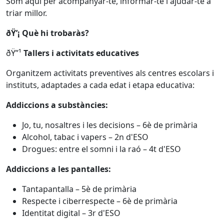
Som aquí per acompanyar-te, informar-te i ajudar-te a
triar millor.
ðŸ’¡ Què hi trobaràs?
ðŸ”¹
Tallers i activitats educatives
Organitzem activitats preventives als centres escolars i
instituts, adaptades a cada edat i etapa educativa:
Addiccions a substàncies:
Jo, tu, nosaltres i les decisions – 6è de primària
Alcohol, tabac i vapers – 2n d'ESO
Drogues: entre el somni i la raó – 4t d'ESO
Addiccions a les pantalles:
Tantapantalla – 5è de primària
Respecte i ciberrespecte – 6è de primària
Identitat digital – 3r d'ESO