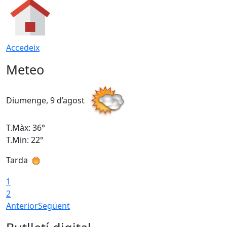
Accedeix
Meteo
Diumenge, 9 d’agost
D
T.Màx: 36°
T
T.Min: 22°
T
Tarda
T
1
2
Anterior
Següent