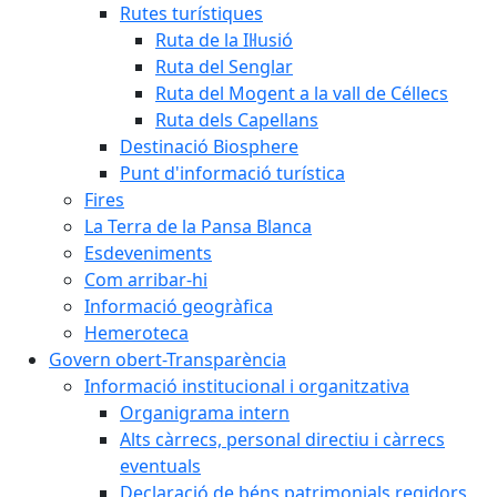
Rutes turístiques
Ruta de la Il·lusió
Ruta del Senglar
Ruta del Mogent a la vall de Céllecs
Ruta dels Capellans
Destinació Biosphere
Punt d'informació turística
Fires
La Terra de la Pansa Blanca
Esdeveniments
Com arribar-hi
Informació geogràfica
Hemeroteca
Govern obert-Transparència
Informació institucional i organitzativa
Organigrama intern
Alts càrrecs, personal directiu i càrrecs
eventuals
Declaració de béns patrimonials regidors