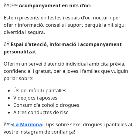
ðŸŒ™
Acompanyament en nits d'oci
Estem presents en festes i espais d'oci nocturn per
oferir informació, consells i suport perquè la nit sigui
divertida i segura.
ðŸ
Espai d'atenció, informació i acompanyament
personalitzat
Oferim un servei d'atenció individual amb cita prèvia,
confidencial i gratuït, per a joves i famílies que vulguin
parlar sobre:
Ús del mòbil i pantalles
Videojocs i apostes
Consum d'alcohol o drogues
Altres conductes de risc
ðŸ’¬
La Marilona
:
Tips sobre sexe, drogues i pantalles al
vostre instagram de confiança!