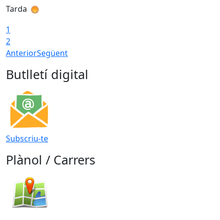
Tarda
T
1
2
Anterior
Següent
Butlletí digital
Subscriu-te
Plànol / Carrers