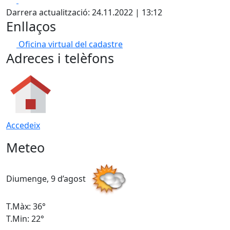
Darrera actualització: 24.11.2022 | 13:12
Enllaços
Oficina virtual del cadastre
Adreces i telèfons
Accedeix
Meteo
Diumenge, 9 d’agost
D
T.Màx: 36°
T
T.Min: 22°
T