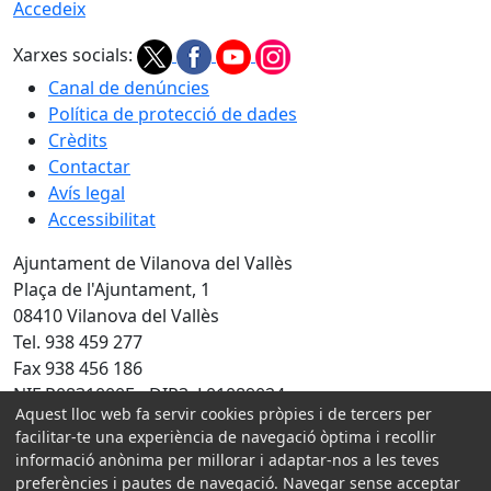
Accedeix
Xarxes socials:
Canal de denúncies
Política de protecció de dades
Crèdits
Contactar
Avís legal
Accessibilitat
Ajuntament de Vilanova del Vallès
Plaça de l'Ajuntament, 1
08410 Vilanova del Vallès
Tel. 938 459 277
Fax 938 456 186
NIF P0831000E - DIR3: L01089024
Aquest lloc web fa servir cookies pròpies i de tercers per
Amb la col·laboració de:
facilitar-te una experiència de navegació òptima i recollir
informació anònima per millorar i adaptar-nos a les teves
preferències i pautes de navegació. Navegar sense acceptar