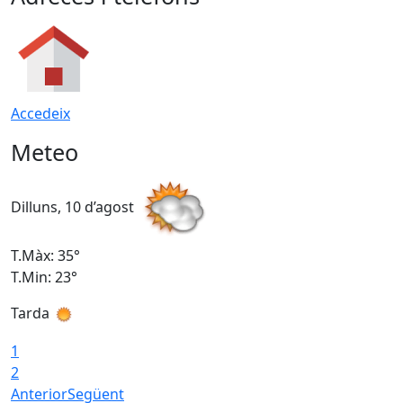
Accedeix
Meteo
Dilluns, 10 d’agost
D
T.Màx: 35°
T
T.Min: 23°
T
Tarda
T
1
2
Anterior
Següent