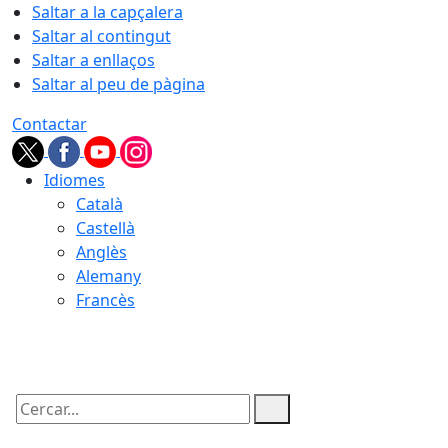
Saltar a la capçalera
Saltar al contingut
Saltar a enllaços
Saltar al peu de pàgina
Contactar
Idiomes
Català
Castellà
Anglès
Alemany
Francès
09.08.2026 | 14:10
Cercar: