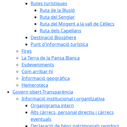
Rutes turístiques
Ruta de la Il·lusió
Ruta del Senglar
Ruta del Mogent a la vall de Céllecs
Ruta dels Capellans
Destinació Biosphere
Punt d'informació turística
Fires
La Terra de la Pansa Blanca
Esdeveniments
Com arribar-hi
Informació geogràfica
Hemeroteca
Govern obert-Transparència
Informació institucional i organitzativa
Organigrama intern
Alts càrrecs, personal directiu i càrrecs
eventuals
Declaració de béns patrimonials regidors