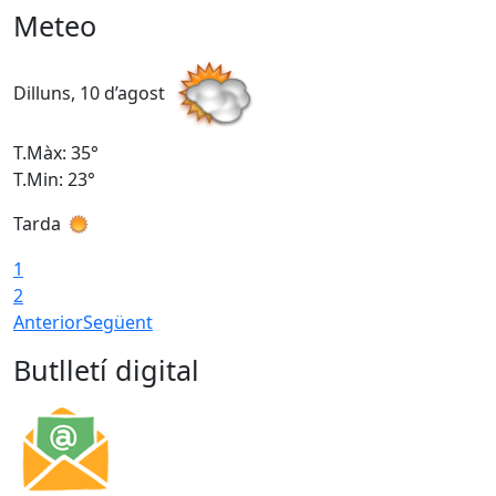
Meteo
Dilluns, 10 d’agost
D
T.Màx: 35°
T
T.Min: 23°
T
Tarda
T
1
2
Anterior
Següent
Butlletí digital