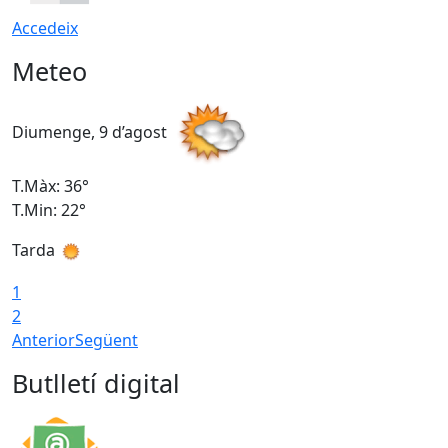
Accedeix
Meteo
Diumenge, 9 d’agost
D
T.Màx: 36°
T
T.Min: 22°
T
Tarda
T
1
2
Anterior
Següent
Butlletí digital