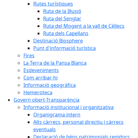
Rutes turístiques
Ruta de la Il·lusió
Ruta del Senglar
Ruta del Mogent a la vall de Céllecs
Ruta dels Capellans
Destinació Biosphere
Punt d'informació turística
Fires
La Terra de la Pansa Blanca
Esdeveniments
Com arribar-hi
Informació geogràfica
Hemeroteca
Govern obert-Transparència
Informació institucional i organitzativa
Organigrama intern
Alts càrrecs, personal directiu i càrrecs
eventuals
Declaració de béns patrimonials regidors