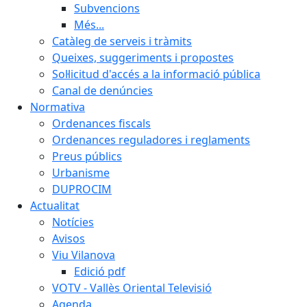
Subvencions
Més...
Catàleg de serveis i tràmits
Queixes, suggeriments i propostes
Sol·licitud d'accés a la informació pública
Canal de denúncies
Normativa
Ordenances fiscals
Ordenances reguladores i reglaments
Preus públics
Urbanisme
DUPROCIM
Actualitat
Notícies
Avisos
Viu Vilanova
Edició pdf
VOTV - Vallès Oriental Televisió
Agenda