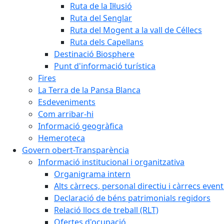
Ruta de la Il·lusió
Ruta del Senglar
Ruta del Mogent a la vall de Céllecs
Ruta dels Capellans
Destinació Biosphere
Punt d'informació turística
Fires
La Terra de la Pansa Blanca
Esdeveniments
Com arribar-hi
Informació geogràfica
Hemeroteca
Govern obert-Transparència
Informació institucional i organitzativa
Organigrama intern
Alts càrrecs, personal directiu i càrrecs even
Declaració de béns patrimonials regidors
Relació llocs de treball (RLT)
Ofertes d'ocupació