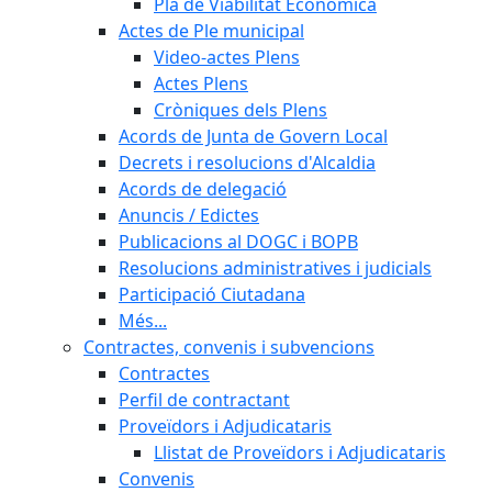
Pla de Viabilitat Econòmica
Actes de Ple municipal
Video-actes Plens
Actes Plens
Cròniques dels Plens
Acords de Junta de Govern Local
Decrets i resolucions d'Alcaldia
Acords de delegació
Anuncis / Edictes
Publicacions al DOGC i BOPB
Resolucions administratives i judicials
Participació Ciutadana
Més...
Contractes, convenis i subvencions
Contractes
Perfil de contractant
Proveïdors i Adjudicataris
Llistat de Proveïdors i Adjudicataris
Convenis