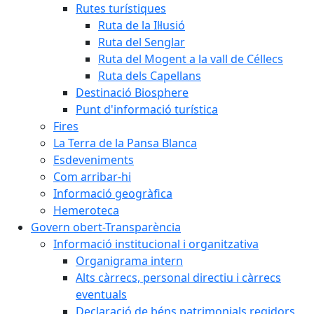
Rutes turístiques
Ruta de la Il·lusió
Ruta del Senglar
Ruta del Mogent a la vall de Céllecs
Ruta dels Capellans
Destinació Biosphere
Punt d'informació turística
Fires
La Terra de la Pansa Blanca
Esdeveniments
Com arribar-hi
Informació geogràfica
Hemeroteca
Govern obert-Transparència
Informació institucional i organitzativa
Organigrama intern
Alts càrrecs, personal directiu i càrrecs
eventuals
Declaració de béns patrimonials regidors