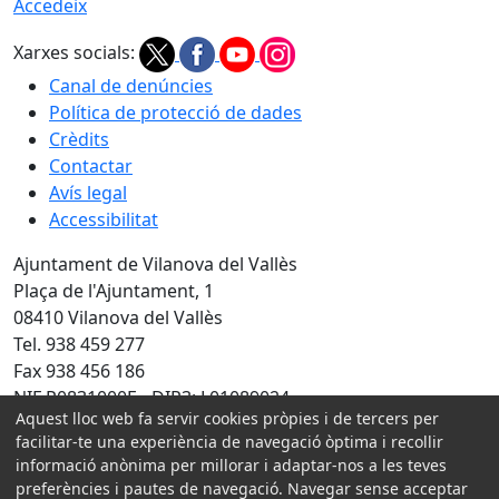
Accedeix
Xarxes socials:
Canal de denúncies
Política de protecció de dades
Crèdits
Contactar
Avís legal
Accessibilitat
Ajuntament de Vilanova del Vallès
Plaça de l'Ajuntament, 1
08410 Vilanova del Vallès
Tel. 938 459 277
Fax 938 456 186
NIF P0831000E - DIR3: L01089024
Aquest lloc web fa servir cookies pròpies i de tercers per
Amb la col·laboració de:
facilitar-te una experiència de navegació òptima i recollir
informació anònima per millorar i adaptar-nos a les teves
preferències i pautes de navegació. Navegar sense acceptar