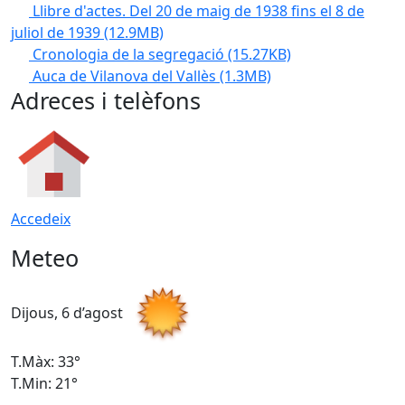
Llibre d'actes. Del 20 de maig de 1938 fins el 8 de
juliol de 1939
(12.9MB)
Cronologia de la segregació
(15.27KB)
Auca de Vilanova del Vallès
(1.3MB)
Adreces i telèfons
Accedeix
Meteo
Dijous, 6 d’agost
D
T.Màx: 33°
T
T.Min: 21°
T