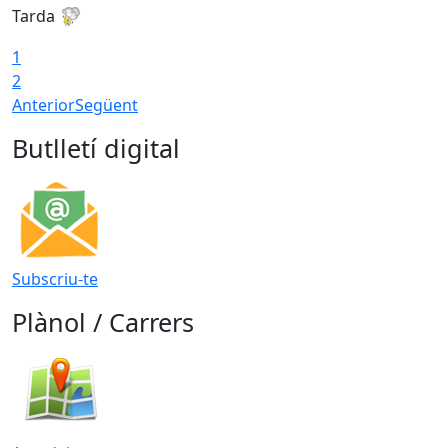
Tarda
T
1
2
Anterior
Següent
Butlletí digital
Subscriu-te
Plànol / Carrers