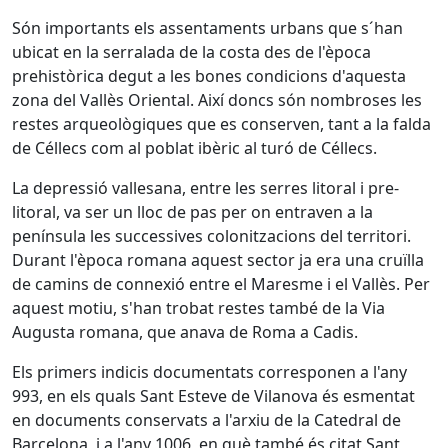
Són importants els assentaments urbans que s´han
ubicat en la serralada de la costa des de l'època
prehistòrica degut a les bones condicions d'aquesta
zona del Vallès Oriental. Així doncs són nombroses les
restes arqueològiques que es conserven, tant a la falda
de Céllecs com al poblat ibèric al turó de Céllecs.
La depressió vallesana, entre les serres litoral i pre-
litoral, va ser un lloc de pas per on entraven a la
península les successives colonitzacions del territori.
Durant l'època romana aquest sector ja era una cruïlla
de camins de connexió entre el Maresme i el Vallès. Per
aquest motiu, s'han trobat restes també de la Via
Augusta romana, que anava de Roma a Cadis.
Els primers indicis documentats corresponen a l'any
993, en els quals Sant Esteve de Vilanova és esmentat
en documents conservats a l'arxiu de la Catedral de
Barcelona, i a l'any 1006, en què també és citat Sant