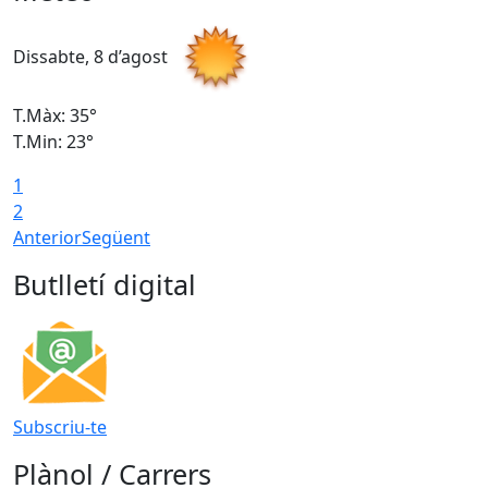
Dissabte, 8 d’agost
D
T.Màx: 35°
T
T.Min: 23°
T
1
2
Anterior
Següent
Butlletí digital
Subscriu-te
Plànol / Carrers