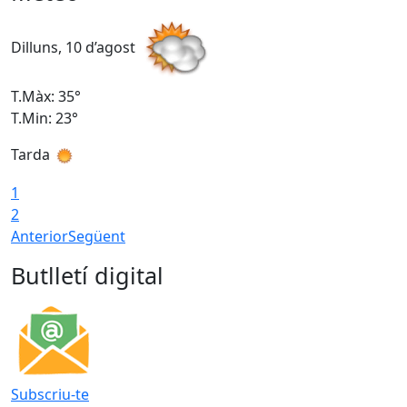
Dilluns, 10 d’agost
D
T.Màx: 35°
T
T.Min: 23°
T
Tarda
T
1
2
Anterior
Següent
Butlletí digital
Subscriu-te