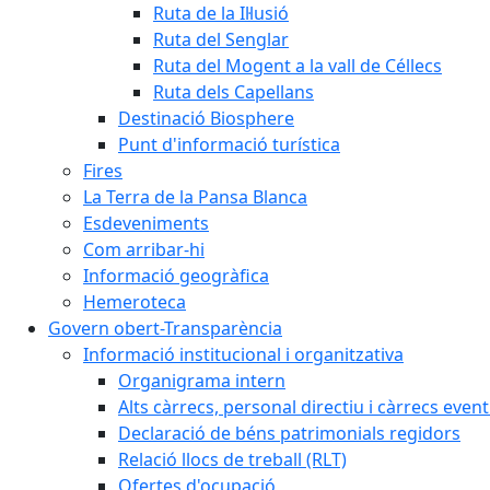
Ruta de la Il·lusió
Ruta del Senglar
Ruta del Mogent a la vall de Céllecs
Ruta dels Capellans
Destinació Biosphere
Punt d'informació turística
Fires
La Terra de la Pansa Blanca
Esdeveniments
Com arribar-hi
Informació geogràfica
Hemeroteca
Govern obert-Transparència
Informació institucional i organitzativa
Organigrama intern
Alts càrrecs, personal directiu i càrrecs even
Declaració de béns patrimonials regidors
Relació llocs de treball (RLT)
Ofertes d'ocupació