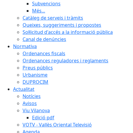
Subvencions
Més...
Catàleg de serveis i tràmits
Queixes, suggeriments i propostes
Sol·licitud d'accés a la informació pública
Canal de denúncies
Normativa
Ordenances fiscals
Ordenances reguladores i reglaments
Preus públics
Urbanisme
DUPROCIM
Actualitat
Notícies
Avisos
Viu Vilanova
Edició pdf
VOTV - Vallès Oriental Televisió
Agenda