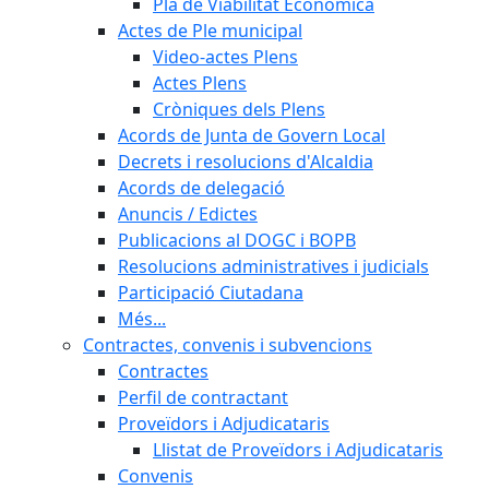
Pla de Viabilitat Econòmica
Actes de Ple municipal
Video-actes Plens
Actes Plens
Cròniques dels Plens
Acords de Junta de Govern Local
Decrets i resolucions d'Alcaldia
Acords de delegació
Anuncis / Edictes
Publicacions al DOGC i BOPB
Resolucions administratives i judicials
Participació Ciutadana
Més...
Contractes, convenis i subvencions
Contractes
Perfil de contractant
Proveïdors i Adjudicataris
Llistat de Proveïdors i Adjudicataris
Convenis