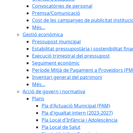
Convocatòries de personal
Premsa/Comunicació
Cost de les campanyes de publicitat instituci
Més...
Gestió econòmica
Pressupost municipal
Estabilitat pressupostària i sostenibilitat fin
Execució trimestral del pressupost
Seguiment econòmic
Període Mitjà de Pagament a Proveïdors (PM
Inventari general del patrimoni
Més...
Acció de govern i normativa
Plans
Pla d'Actuació Municipal (PAM)
Pla d'igualtat intern (2023-2027)
Pla Local d'Infància i Adolescència
Pla Local de Salut