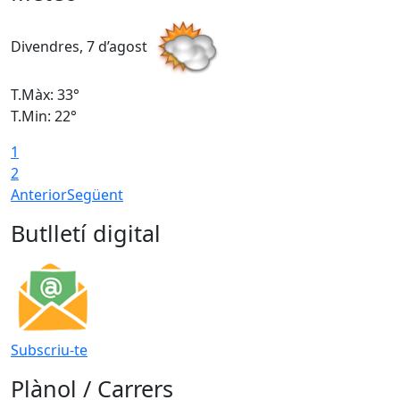
Divendres, 7 d’agost
D
T.Màx: 33°
T
T.Min: 22°
T
1
2
Anterior
Següent
Butlletí digital
Subscriu-te
Plànol / Carrers