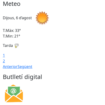
Meteo
Dijous, 6 d’agost
D
T.Màx: 33°
T
T.Min: 21°
T
Tarda
T
1
2
Anterior
Següent
Butlletí digital