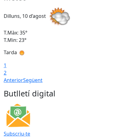
Dilluns, 10 d’agost
D
T.Màx: 35°
T
T.Min: 23°
T
Tarda
T
1
2
Anterior
Següent
Butlletí digital
Subscriu-te