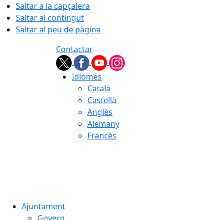
Saltar a la capçalera
Saltar al contingut
Saltar al peu de pàgina
Contactar
Idiomes
Català
Castellà
Anglès
Alemany
Francès
06.08.2026 | 10:23
Ajuntament
Govern