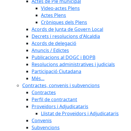
Actes de Ple municipal
Video-actes Plens
Actes Plens
Cròniques dels Plens
Acords de Junta de Govern Local
Decrets i resolucions d'Alcaldia
Acords de delegació
Anuncis / Edictes
Publicacions al DOGC i BOPB
Resolucions administratives i judicials
Participació Ciutadana
Més...
Contractes, convenis i subvencions
Contractes
Perfil de contractant
Proveïdors i Adjudicataris
Llistat de Proveïdors i Adjudicataris
Convenis
Subvencions