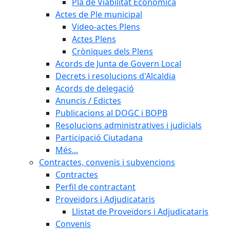
Pla de Viabilitat Econòmica
Actes de Ple municipal
Video-actes Plens
Actes Plens
Cròniques dels Plens
Acords de Junta de Govern Local
Decrets i resolucions d'Alcaldia
Acords de delegació
Anuncis / Edictes
Publicacions al DOGC i BOPB
Resolucions administratives i judicials
Participació Ciutadana
Més...
Contractes, convenis i subvencions
Contractes
Perfil de contractant
Proveïdors i Adjudicataris
Llistat de Proveïdors i Adjudicataris
Convenis