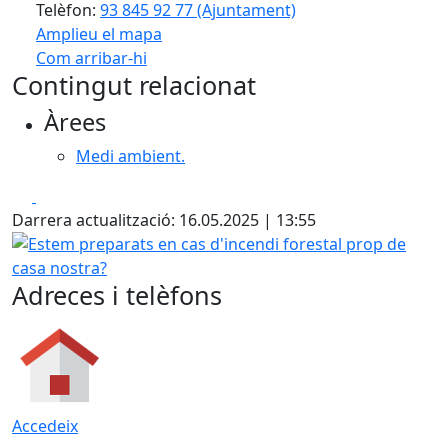
Telèfon:
93 845 92 77 (Ajuntament)
Amplieu el mapa
Com arribar-hi
Leaflet
| ©
OpenStreetMap
contributors
Contingut relacionat
+
Àrees
−
Medi ambient.
Facebook
X
Darrera actualització: 16.05.2025 | 13:55
Estem preparats en cas d'incendi forestal prop de casa n
Adreces i telèfons
Accedeix