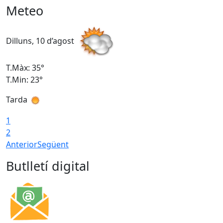
Meteo
Dilluns, 10 d’agost
D
T.Màx: 35°
T
T.Min: 23°
T
Tarda
T
1
2
Anterior
Següent
Butlletí digital