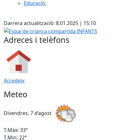
Educació.
Facebook
X
Darrera actualització: 8.01.2025 | 15:10
Espai de criança compartida INFANTS
Adreces i telèfons
Accedeix
Meteo
Divendres, 7 d’agost
D
T.Màx: 33°
T
T.Min: 22°
T