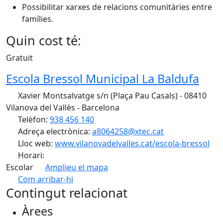
Possibilitar xarxes de relacions comunitàries entre
famílies.
Quin cost té:
Gratuït
Escola Bressol Municipal La Baldufa
Xavier Montsalvatge s/n (Plaça Pau Casals) - 08410
Vilanova del Vallès - Barcelona
Telèfon:
938 456 140
Adreça electrònica:
a8064258@xtec.cat
Lloc web:
www.vilanovadelvalles.cat/escola-bressol
Horari:
Escolar
Amplieu el mapa
Com arribar-hi
Leaflet
| ©
OpenStreetMap
contributors
Contingut relacionat
+
Àrees
−