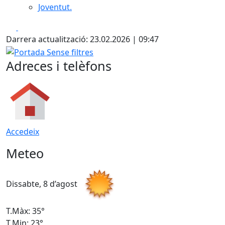
Joventut.
Facebook
X
Darrera actualització: 23.02.2026 | 09:47
Portada Sense filtres
Adreces i telèfons
Accedeix
Meteo
Dissabte, 8 d’agost
D
T.Màx: 35°
T
T.Min: 23°
T