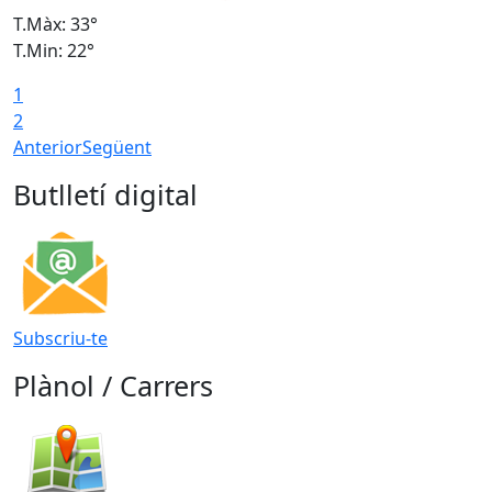
T.Màx: 33°
T
T.Min: 22°
T
1
2
Anterior
Següent
Butlletí digital
Subscriu-te
Plànol / Carrers