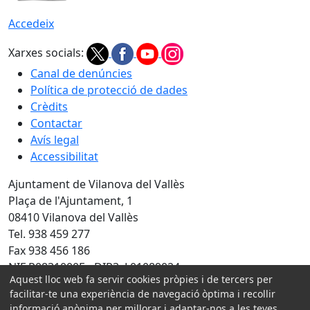
Accedeix
Xarxes socials:
Canal de denúncies
Política de protecció de dades
Crèdits
Contactar
Avís legal
Accessibilitat
Ajuntament de Vilanova del Vallès
Plaça de l'Ajuntament, 1
08410 Vilanova del Vallès
Tel. 938 459 277
Fax 938 456 186
NIF P0831000E - DIR3: L01089024
Aquest lloc web fa servir cookies pròpies i de tercers per
facilitar-te una experiència de navegació òptima i recollir
Amb la col·laboració de:
informació anònima per millorar i adaptar-nos a les teves