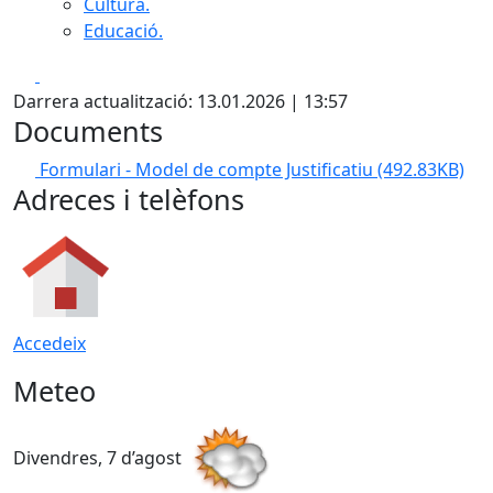
Cultura.
Educació.
Facebook
X
Darrera actualització: 13.01.2026 | 13:57
Documents
Formulari - Model de compte Justificatiu
(492.83KB)
Adreces i telèfons
Accedeix
Meteo
Divendres, 7 d’agost
D