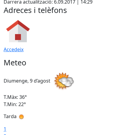
Darrera actualització: 6.09.2017 | 14:29
Adreces i telèfons
Accedeix
Meteo
Diumenge, 9 d’agost
D
T.Màx: 36°
T
T.Min: 22°
T
Tarda
T
1