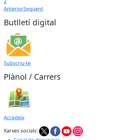
2
Anterior
Següent
Butlletí digital
Subscriu-te
Plànol / Carrers
Accedeix
Xarxes socials:
Canal de denúncies