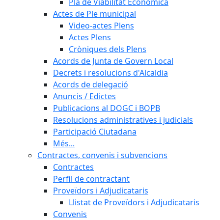
Pla de Viabilitat Econòmica
Actes de Ple municipal
Video-actes Plens
Actes Plens
Cròniques dels Plens
Acords de Junta de Govern Local
Decrets i resolucions d'Alcaldia
Acords de delegació
Anuncis / Edictes
Publicacions al DOGC i BOPB
Resolucions administratives i judicials
Participació Ciutadana
Més...
Contractes, convenis i subvencions
Contractes
Perfil de contractant
Proveïdors i Adjudicataris
Llistat de Proveïdors i Adjudicataris
Convenis