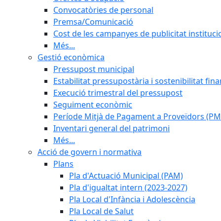
Convocatòries de personal
Premsa/Comunicació
Cost de les campanyes de publicitat instituci
Més...
Gestió econòmica
Pressupost municipal
Estabilitat pressupostària i sostenibilitat fin
Execució trimestral del pressupost
Seguiment econòmic
Període Mitjà de Pagament a Proveïdors (PM
Inventari general del patrimoni
Més...
Acció de govern i normativa
Plans
Pla d'Actuació Municipal (PAM)
Pla d'igualtat intern (2023-2027)
Pla Local d'Infància i Adolescència
Pla Local de Salut