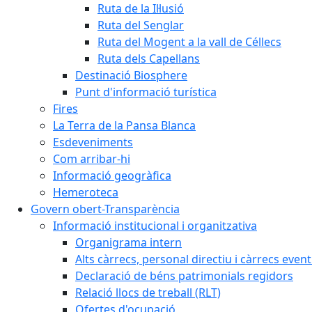
Ruta de la Il·lusió
Ruta del Senglar
Ruta del Mogent a la vall de Céllecs
Ruta dels Capellans
Destinació Biosphere
Punt d'informació turística
Fires
La Terra de la Pansa Blanca
Esdeveniments
Com arribar-hi
Informació geogràfica
Hemeroteca
Govern obert-Transparència
Informació institucional i organitzativa
Organigrama intern
Alts càrrecs, personal directiu i càrrecs even
Declaració de béns patrimonials regidors
Relació llocs de treball (RLT)
Ofertes d'ocupació