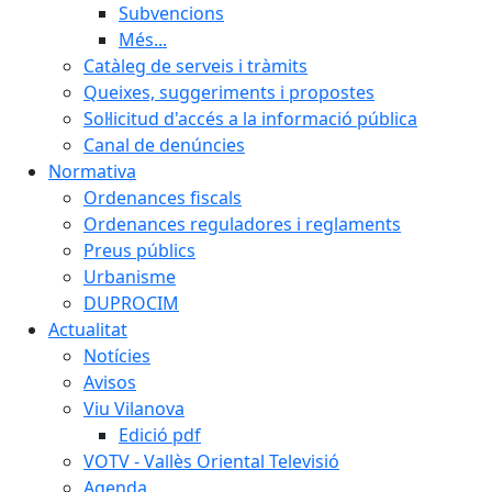
Subvencions
Més...
Catàleg de serveis i tràmits
Queixes, suggeriments i propostes
Sol·licitud d'accés a la informació pública
Canal de denúncies
Normativa
Ordenances fiscals
Ordenances reguladores i reglaments
Preus públics
Urbanisme
DUPROCIM
Actualitat
Notícies
Avisos
Viu Vilanova
Edició pdf
VOTV - Vallès Oriental Televisió
Agenda