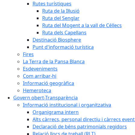
Rutes turístiques
Ruta de la Il·lusió
Ruta del Senglar
Ruta del Mogent a la vall de Céllecs
Ruta dels Capellans
Destinació Biosphere
Punt d'informació turística
Fires
La Terra de la Pansa Blanca
Esdeveniments
Com arribar-hi
Informació geogràfica
Hemeroteca
Govern obert-Transparència
Informació institucional i organitzativa
Organigrama intern
Alts càrrecs, personal directiu i càrrecs even
Declaració de béns patrimonials regidors
Relació llocs de treball (RLT)