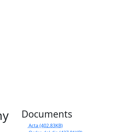
ny
Documents
Acta
(402.83KB)