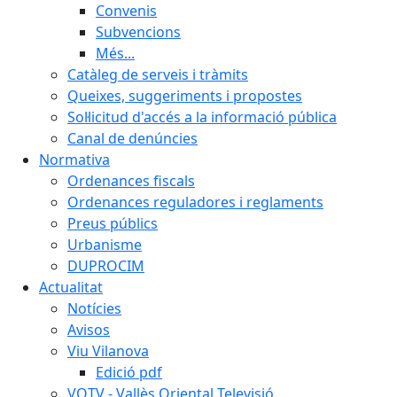
Convenis
Subvencions
Més...
Catàleg de serveis i tràmits
Queixes, suggeriments i propostes
Sol·licitud d'accés a la informació pública
Canal de denúncies
Normativa
Ordenances fiscals
Ordenances reguladores i reglaments
Preus públics
Urbanisme
DUPROCIM
Actualitat
Notícies
Avisos
Viu Vilanova
Edició pdf
VOTV - Vallès Oriental Televisió