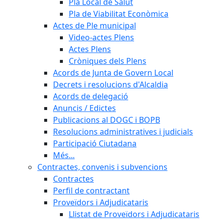
Pla Local de Salut
Pla de Viabilitat Econòmica
Actes de Ple municipal
Video-actes Plens
Actes Plens
Cròniques dels Plens
Acords de Junta de Govern Local
Decrets i resolucions d'Alcaldia
Acords de delegació
Anuncis / Edictes
Publicacions al DOGC i BOPB
Resolucions administratives i judicials
Participació Ciutadana
Més...
Contractes, convenis i subvencions
Contractes
Perfil de contractant
Proveïdors i Adjudicataris
Llistat de Proveïdors i Adjudicataris