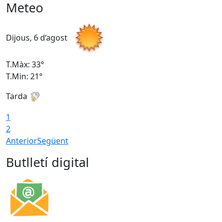
Meteo
Dijous, 6 d’agost
D
T.Màx: 33°
T
T.Min: 21°
T
Tarda
T
1
2
Anterior
Següent
Butlletí digital