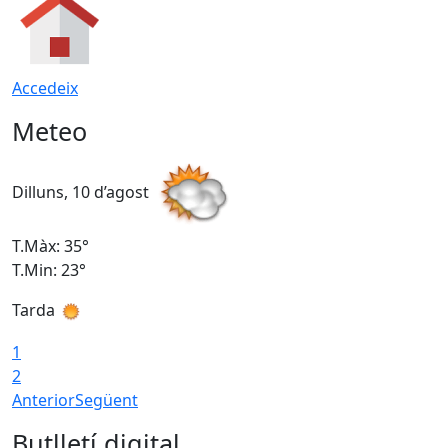
Accedeix
Meteo
Dilluns, 10 d’agost
D
T.Màx: 35°
T
T.Min: 23°
T
Tarda
T
1
2
Anterior
Següent
Butlletí digital