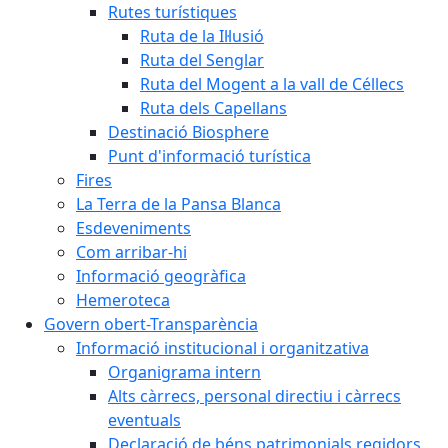
Rutes turístiques
Ruta de la Il·lusió
Ruta del Senglar
Ruta del Mogent a la vall de Céllecs
Ruta dels Capellans
Destinació Biosphere
Punt d'informació turística
Fires
La Terra de la Pansa Blanca
Esdeveniments
Com arribar-hi
Informació geogràfica
Hemeroteca
Govern obert-Transparència
Informació institucional i organitzativa
Organigrama intern
Alts càrrecs, personal directiu i càrrecs
eventuals
Declaració de béns patrimonials regidors