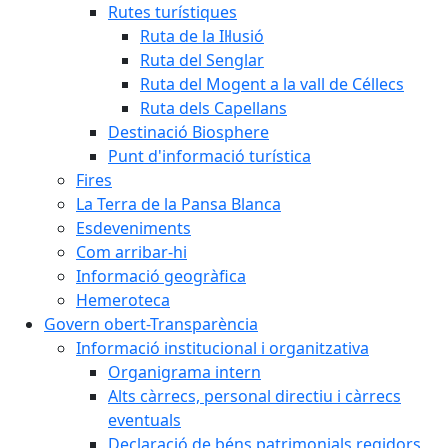
Rutes turístiques
Ruta de la Il·lusió
Ruta del Senglar
Ruta del Mogent a la vall de Céllecs
Ruta dels Capellans
Destinació Biosphere
Punt d'informació turística
Fires
La Terra de la Pansa Blanca
Esdeveniments
Com arribar-hi
Informació geogràfica
Hemeroteca
Govern obert-Transparència
Informació institucional i organitzativa
Organigrama intern
Alts càrrecs, personal directiu i càrrecs
eventuals
Declaració de béns patrimonials regidors