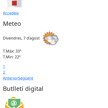
Accedeix
Meteo
Divendres, 7 d’agost
D
T.Màx: 33°
T
T.Min: 22°
T
1
2
Anterior
Següent
Butlletí digital