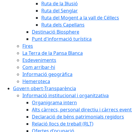
Ruta de la Il·lusió
Ruta del Senglar
Ruta del Mogent a la vall de Céllecs
Ruta dels Capellans
Destinació Biosphere
Punt d'informació turística
Fires
La Terra de la Pansa Blanca
Esdeveniments
Com arribar-hi
Informació geogràfica
Hemeroteca
Govern obert-Transparència
Informació institucional i organitzativa
Organigrama intern
Alts càrrecs, personal directiu i càrrecs even
Declaració de béns patrimonials regidors
Relació llocs de treball (RLT)
Ofertes d'ocupació