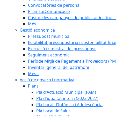
Convocatòries de personal
Premsa/Comunicació
Cost de les campanyes de publicitat instituci
Més...
Gestió econòmica
Pressupost municipal
Estabilitat pressupostària i sostenibilitat fin
Execució trimestral del pressupost
Seguiment econòmic
Període Mitjà de Pagament a Proveïdors (PM
Inventari general del patrimoni
Més...
Acció de govern i normativa
Plans
Pla d'Actuació Municipal (PAM)
Pla d'igualtat intern (2023-2027)
Pla Local d'Infància i Adolescència
Pla Local de Salut