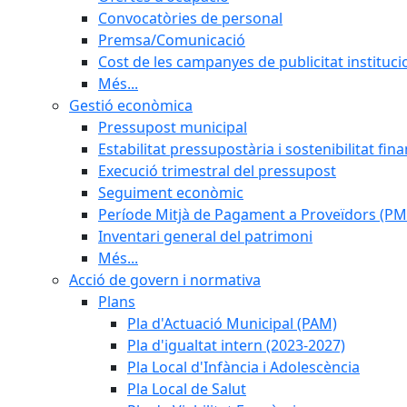
Convocatòries de personal
Premsa/Comunicació
Cost de les campanyes de publicitat instituci
Més...
Gestió econòmica
Pressupost municipal
Estabilitat pressupostària i sostenibilitat fin
Execució trimestral del pressupost
Seguiment econòmic
Període Mitjà de Pagament a Proveïdors (PM
Inventari general del patrimoni
Més...
Acció de govern i normativa
Plans
Pla d'Actuació Municipal (PAM)
Pla d'igualtat intern (2023-2027)
Pla Local d'Infància i Adolescència
Pla Local de Salut