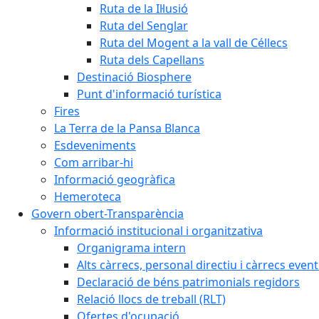
Ruta de la Il·lusió
Ruta del Senglar
Ruta del Mogent a la vall de Céllecs
Ruta dels Capellans
Destinació Biosphere
Punt d'informació turística
Fires
La Terra de la Pansa Blanca
Esdeveniments
Com arribar-hi
Informació geogràfica
Hemeroteca
Govern obert-Transparència
Informació institucional i organitzativa
Organigrama intern
Alts càrrecs, personal directiu i càrrecs even
Declaració de béns patrimonials regidors
Relació llocs de treball (RLT)
Ofertes d'ocupació