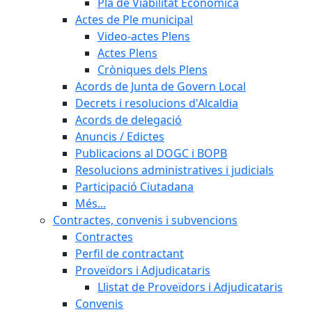
Pla de Viabilitat Econòmica
Actes de Ple municipal
Video-actes Plens
Actes Plens
Cròniques dels Plens
Acords de Junta de Govern Local
Decrets i resolucions d'Alcaldia
Acords de delegació
Anuncis / Edictes
Publicacions al DOGC i BOPB
Resolucions administratives i judicials
Participació Ciutadana
Més...
Contractes, convenis i subvencions
Contractes
Perfil de contractant
Proveïdors i Adjudicataris
Llistat de Proveïdors i Adjudicataris
Convenis