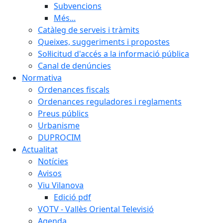
Subvencions
Més...
Catàleg de serveis i tràmits
Queixes, suggeriments i propostes
Sol·licitud d'accés a la informació pública
Canal de denúncies
Normativa
Ordenances fiscals
Ordenances reguladores i reglaments
Preus públics
Urbanisme
DUPROCIM
Actualitat
Notícies
Avisos
Viu Vilanova
Edició pdf
VOTV - Vallès Oriental Televisió
Agenda