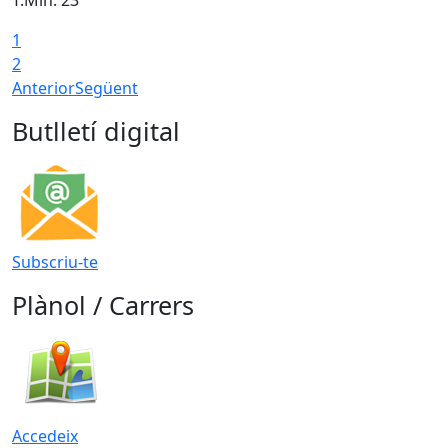
T.Min: 23°
T
1
2
Anterior
Següent
Butlletí digital
Subscriu-te
Plànol / Carrers
Accedeix