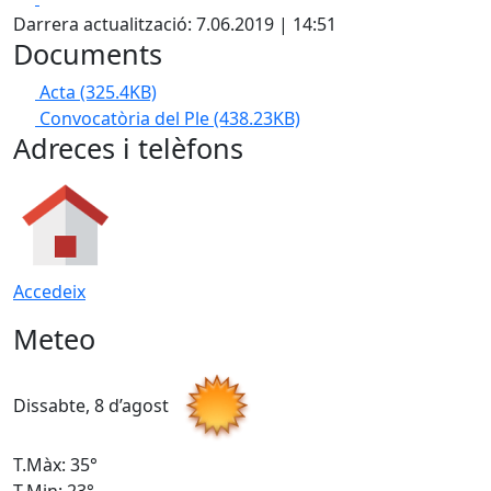
Darrera actualització: 7.06.2019 | 14:51
Documents
Acta
(325.4KB)
Convocatòria del Ple
(438.23KB)
Adreces i telèfons
Accedeix
Meteo
Dissabte, 8 d’agost
D
T.Màx: 35°
T