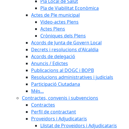
Pla Local de Salut
Pla de Viabilitat Econòmica
Actes de Ple municipal
Video-actes Plens
Actes Plens
Cròniques dels Plens
Acords de Junta de Govern Local
Decrets i resolucions d'Alcaldia
Acords de delegació
Anuncis / Edictes
Publicacions al DOGC i BOPB
Resolucions administratives i judicials
Participació Ciutadana
Més...
Contractes, convenis i subvencions
Contractes
Perfil de contractant
Proveïdors i Adjudicataris
Llistat de Proveïdors i Adjudicataris