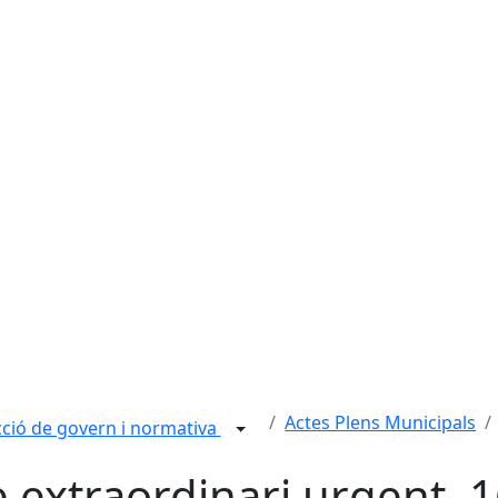
Actes Plens Municipals
ció de govern i normativa
e extraordinari urgent, 