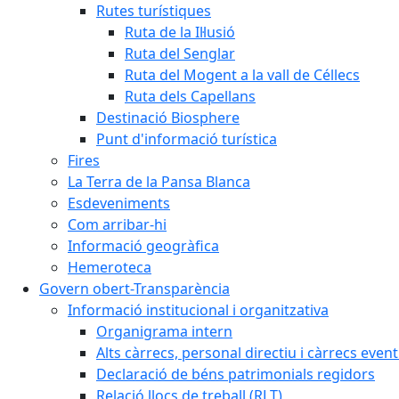
Rutes turístiques
Ruta de la Il·lusió
Ruta del Senglar
Ruta del Mogent a la vall de Céllecs
Ruta dels Capellans
Destinació Biosphere
Punt d'informació turística
Fires
La Terra de la Pansa Blanca
Esdeveniments
Com arribar-hi
Informació geogràfica
Hemeroteca
Govern obert-Transparència
Informació institucional i organitzativa
Organigrama intern
Alts càrrecs, personal directiu i càrrecs even
Declaració de béns patrimonials regidors
Relació llocs de treball (RLT)