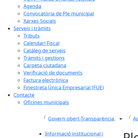
Agenda
Convocatòria de Ple municipal
Xarxes Socials
Serveis i tràmits
Tributs
Calendari Fiscal
Catàleg de serveis
Tràmits i gestions
Carpeta ciutadana
Verificació de documents
Factura electrònica
Finestreta Única Empresarial (FUE)
Contacte
Oficines municipals
Govern obert-Transparència
Ac
Pl
Informació institucional i