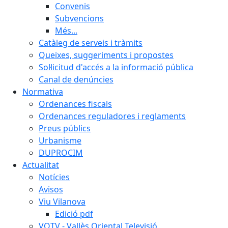
Convenis
Subvencions
Més...
Catàleg de serveis i tràmits
Queixes, suggeriments i propostes
Sol·licitud d'accés a la informació pública
Canal de denúncies
Normativa
Ordenances fiscals
Ordenances reguladores i reglaments
Preus públics
Urbanisme
DUPROCIM
Actualitat
Notícies
Avisos
Viu Vilanova
Edició pdf
VOTV - Vallès Oriental Televisió