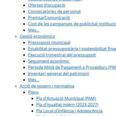
Ofertes d'ocupació
Convocatòries de personal
Premsa/Comunicació
Cost de les campanyes de publicitat instituci
Més...
Gestió econòmica
Pressupost municipal
Estabilitat pressupostària i sostenibilitat fin
Execució trimestral del pressupost
Seguiment econòmic
Període Mitjà de Pagament a Proveïdors (PM
Inventari general del patrimoni
Més...
Acció de govern i normativa
Plans
Pla d'Actuació Municipal (PAM)
Pla d'igualtat intern (2023-2027)
Pla Local d'Infància i Adolescència