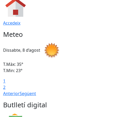
Accedeix
Meteo
Dissabte, 8 d’agost
D
T.Màx: 35°
T
T.Min: 23°
T
1
2
Anterior
Següent
Butlletí digital