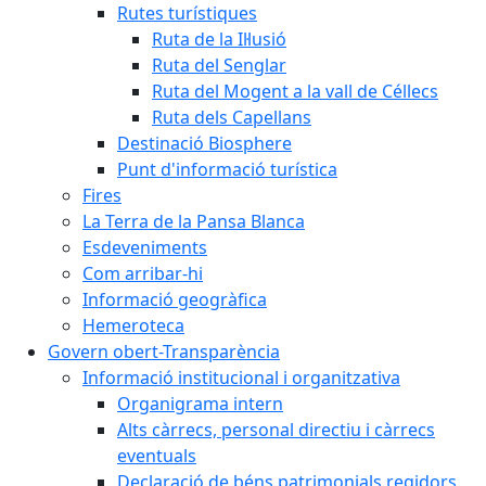
Rutes turístiques
Ruta de la Il·lusió
Ruta del Senglar
Ruta del Mogent a la vall de Céllecs
Ruta dels Capellans
Destinació Biosphere
Punt d'informació turística
Fires
La Terra de la Pansa Blanca
Esdeveniments
Com arribar-hi
Informació geogràfica
Hemeroteca
Govern obert-Transparència
Informació institucional i organitzativa
Organigrama intern
Alts càrrecs, personal directiu i càrrecs
eventuals
Declaració de béns patrimonials regidors