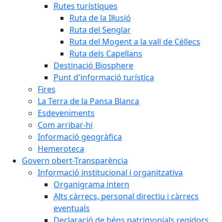
Rutes turístiques
Ruta de la Il·lusió
Ruta del Senglar
Ruta del Mogent a la vall de Céllecs
Ruta dels Capellans
Destinació Biosphere
Punt d'informació turística
Fires
La Terra de la Pansa Blanca
Esdeveniments
Com arribar-hi
Informació geogràfica
Hemeroteca
Govern obert-Transparència
Informació institucional i organitzativa
Organigrama intern
Alts càrrecs, personal directiu i càrrecs
eventuals
Declaració de béns patrimonials regidors