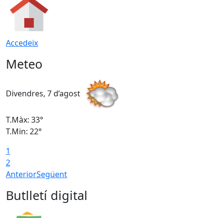
Accedeix
Meteo
Divendres, 7 d’agost
D
T.Màx: 33°
T
T.Min: 22°
T
1
2
Anterior
Següent
Butlletí digital