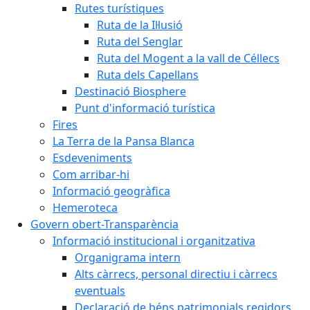
Rutes turístiques
Ruta de la Il·lusió
Ruta del Senglar
Ruta del Mogent a la vall de Céllecs
Ruta dels Capellans
Destinació Biosphere
Punt d'informació turística
Fires
La Terra de la Pansa Blanca
Esdeveniments
Com arribar-hi
Informació geogràfica
Hemeroteca
Govern obert-Transparència
Informació institucional i organitzativa
Organigrama intern
Alts càrrecs, personal directiu i càrrecs
eventuals
Declaració de béns patrimonials regidors