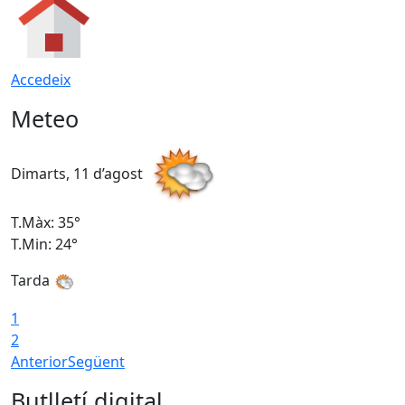
Accedeix
Meteo
Dimarts, 11 d’agost
D
T.Màx: 35°
T
T.Min: 24°
T
Tarda
T
1
2
Anterior
Següent
Butlletí digital