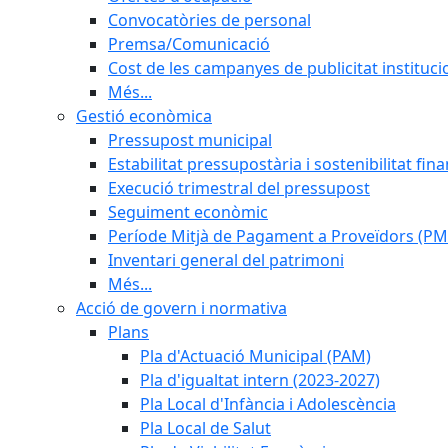
Convocatòries de personal
Premsa/Comunicació
Cost de les campanyes de publicitat instituci
Més...
Gestió econòmica
Pressupost municipal
Estabilitat pressupostària i sostenibilitat fin
Execució trimestral del pressupost
Seguiment econòmic
Període Mitjà de Pagament a Proveïdors (PM
Inventari general del patrimoni
Més...
Acció de govern i normativa
Plans
Pla d'Actuació Municipal (PAM)
Pla d'igualtat intern (2023-2027)
Pla Local d'Infància i Adolescència
Pla Local de Salut