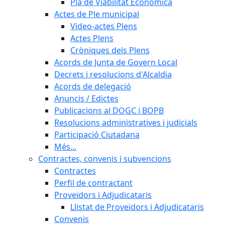
Pla de Viabilitat Econòmica
Actes de Ple municipal
Video-actes Plens
Actes Plens
Cròniques dels Plens
Acords de Junta de Govern Local
Decrets i resolucions d'Alcaldia
Acords de delegació
Anuncis / Edictes
Publicacions al DOGC i BOPB
Resolucions administratives i judicials
Participació Ciutadana
Més...
Contractes, convenis i subvencions
Contractes
Perfil de contractant
Proveïdors i Adjudicataris
Llistat de Proveïdors i Adjudicataris
Convenis