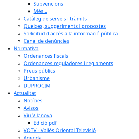
Subvencions
Més...
Catàleg de serveis i tràmits
Queixes, suggeriments i propostes
Sol·licitud d'accés a la informació pública
Canal de denúncies
Normativa
Ordenances fiscals
Ordenances reguladores i reglaments
Preus públics
Urbanisme
DUPROCIM
Actualitat
Notícies
Avisos
Viu Vilanova
Edició pdf
VOTV - Vallès Oriental Televisió
Agenda