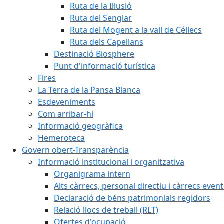
Ruta de la Il·lusió
Ruta del Senglar
Ruta del Mogent a la vall de Céllecs
Ruta dels Capellans
Destinació Biosphere
Punt d'informació turística
Fires
La Terra de la Pansa Blanca
Esdeveniments
Com arribar-hi
Informació geogràfica
Hemeroteca
Govern obert-Transparència
Informació institucional i organitzativa
Organigrama intern
Alts càrrecs, personal directiu i càrrecs even
Declaració de béns patrimonials regidors
Relació llocs de treball (RLT)
Ofertes d'ocupació