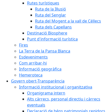
Rutes turístiques
Ruta de la Il·lusió
Ruta del Senglar
Ruta del Mogent a la vall de Céllecs
Ruta dels Capellans
Destinació Biosphere
Punt d'informació turística
Fires
La Terra de la Pansa Blanca
Esdeveniments
Com arribar-hi
Informació geogràfica
Hemeroteca
Govern obert-Transparència
Informació institucional i organitzativa
Organigrama intern
Alts càrrecs, personal directiu i càrrecs
eventuals
Declaració de béns patrimonials regidors