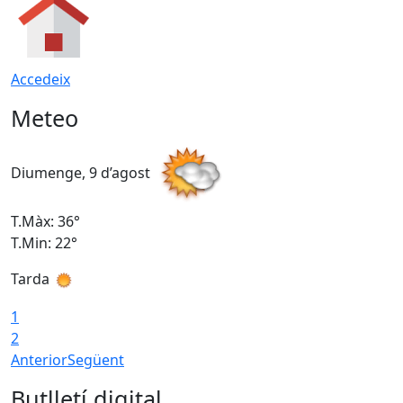
Accedeix
Meteo
Diumenge, 9 d’agost
D
T.Màx: 36°
T
T.Min: 22°
T
Tarda
T
1
2
Anterior
Següent
Butlletí digital