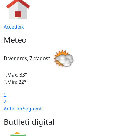
Accedeix
Meteo
Divendres, 7 d’agost
D
T.Màx: 33°
T
T.Min: 22°
T
1
2
Anterior
Següent
Butlletí digital