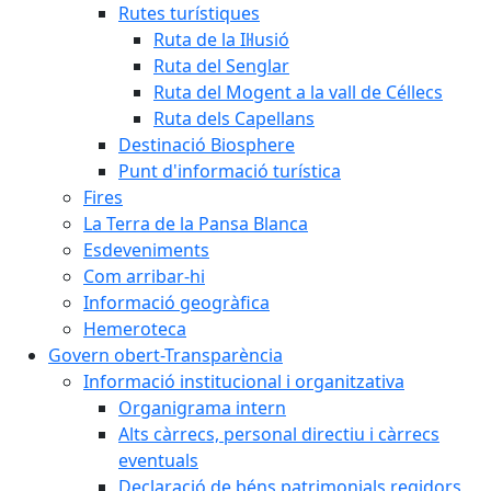
Rutes turístiques
Ruta de la Il·lusió
Ruta del Senglar
Ruta del Mogent a la vall de Céllecs
Ruta dels Capellans
Destinació Biosphere
Punt d'informació turística
Fires
La Terra de la Pansa Blanca
Esdeveniments
Com arribar-hi
Informació geogràfica
Hemeroteca
Govern obert-Transparència
Informació institucional i organitzativa
Organigrama intern
Alts càrrecs, personal directiu i càrrecs
eventuals
Declaració de béns patrimonials regidors