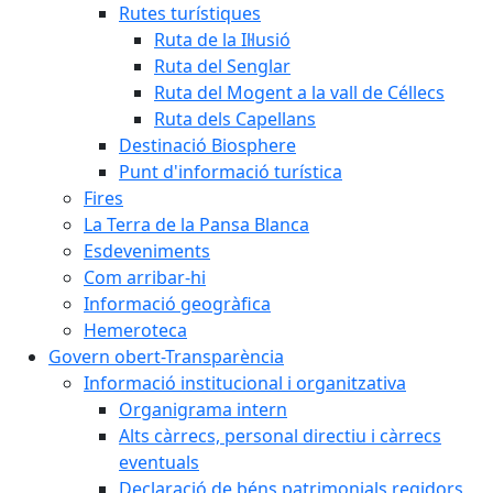
Rutes turístiques
Ruta de la Il·lusió
Ruta del Senglar
Ruta del Mogent a la vall de Céllecs
Ruta dels Capellans
Destinació Biosphere
Punt d'informació turística
Fires
La Terra de la Pansa Blanca
Esdeveniments
Com arribar-hi
Informació geogràfica
Hemeroteca
Govern obert-Transparència
Informació institucional i organitzativa
Organigrama intern
Alts càrrecs, personal directiu i càrrecs
eventuals
Declaració de béns patrimonials regidors