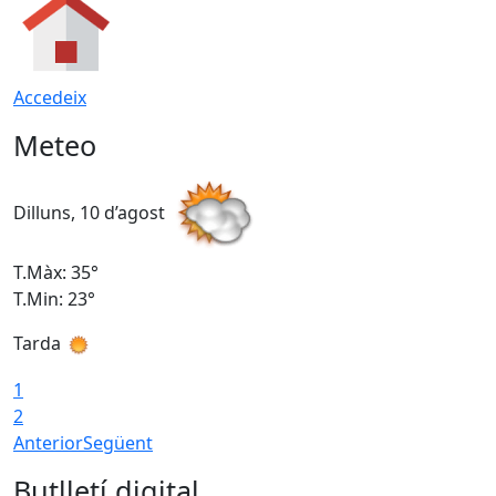
Accedeix
Meteo
Dilluns, 10 d’agost
D
T.Màx: 35°
T
T.Min: 23°
T
Tarda
T
1
2
Anterior
Següent
Butlletí digital