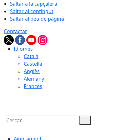
Saltar a la capçalera
Saltar al contingut
Saltar al peu de pàgina
Contactar
Idiomes
Català
Castellà
Anglès
Alemany
Francès
06.08.2026 | 17:45
Cercar:
Ajuntament