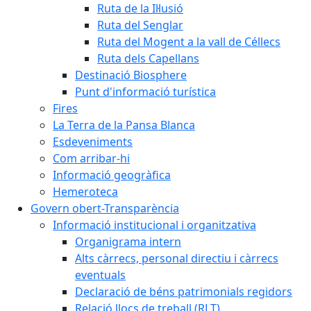
Ruta de la Il·lusió
Ruta del Senglar
Ruta del Mogent a la vall de Céllecs
Ruta dels Capellans
Destinació Biosphere
Punt d'informació turística
Fires
La Terra de la Pansa Blanca
Esdeveniments
Com arribar-hi
Informació geogràfica
Hemeroteca
Govern obert-Transparència
Informació institucional i organitzativa
Organigrama intern
Alts càrrecs, personal directiu i càrrecs
eventuals
Declaració de béns patrimonials regidors
Relació llocs de treball (RLT)