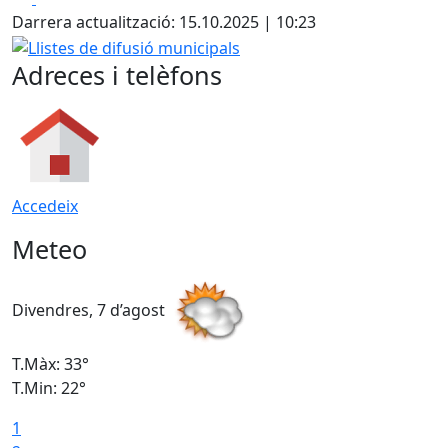
Darrera actualització: 15.10.2025 | 10:23
Llistes de difusió municipals
Adreces i telèfons
Accedeix
Meteo
Divendres, 7 d’agost
D
T.Màx: 33°
T
T.Min: 22°
T
1