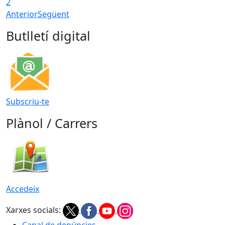
2
Anterior
Següent
Butlletí digital
Subscriu-te
Plànol / Carrers
Accedeix
Xarxes socials:
Canal de denúncies