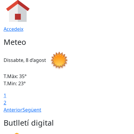
Accedeix
Meteo
Dissabte, 8 d’agost
D
T.Màx: 35°
T
T.Min: 23°
T
1
2
Anterior
Següent
Butlletí digital