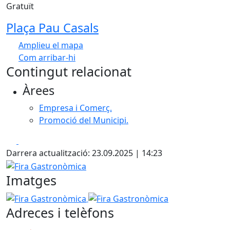
Gratuït
Plaça Pau Casals
Amplieu el mapa
Com arribar-hi
Leaflet
| ©
OpenStreetMap
contributors
Contingut relacionat
+
Àrees
−
Empresa i Comerç.
Promoció del Municipi.
Facebook
X
Darrera actualització: 23.09.2025 | 14:23
Fira Gastronòmica
Imatges
Fira Gastronòmica
Fira Gastronòmica
Adreces i telèfons