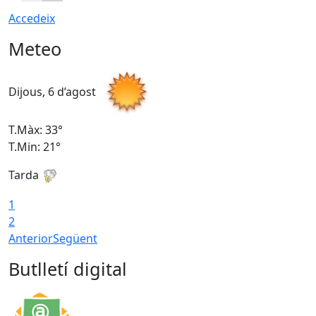
Accedeix
Meteo
Dijous, 6 d’agost
D
T.Màx: 33°
T
T.Min: 21°
T
Tarda
T
1
2
Anterior
Següent
Butlletí digital